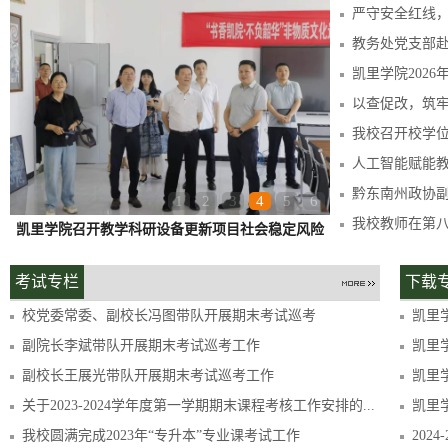
严守安全红线
我校召开校学位
人工智能赋能
1
2
3
4
5
6
凯里学院召开教学科研设备更新项目社会稳定风险
评估评审会议
考试专栏
下载
校党委常委、副校长冯图带队开展期末考试巡考
凯里学
副院长李斌带队开展期末考试巡考工作
凯里学
副校长王展光带队开展期末考试巡考工作
凯里学
关于2023-2024学年度第一学期期末课程考核工作安排的...
凯里
我校圆满完成2023年“专升本”专业课考试工作
202