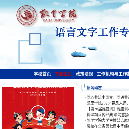
学校首页
|
专题主页
|
政策法规
|
工作机构与工作
新闻动态
·
同心共筑中国梦，同语共话民
·
凯里学院2026“春风入诵，
·
【第28届推普周】雅言润心
·
翰墨飘香传经典 语韵悠扬诵
·
凯里学院大学生推普志愿服
·
我校在全省第七届中华经典