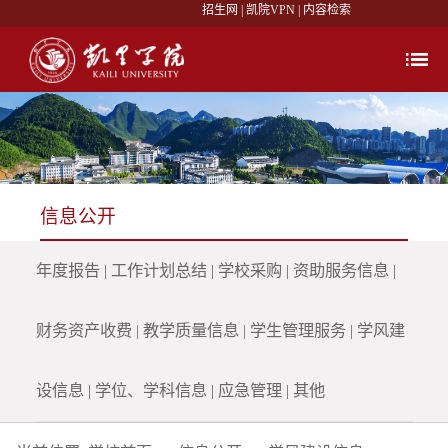
招生网
|
凯院VPN
|
内容检索
信息公开
年度报告
|
工作计划总结
|
学校采购
|
资助服务信息
|
财务资产收费
|
教学质量信息
|
学生管理服务
|
学风建
设信息
|
学位、学科信息
|
应急管理
|
其他