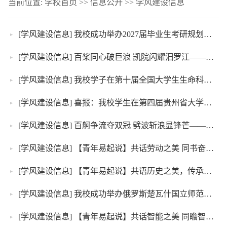
当前位置:
学校首页
>>
信息公开
>>
学风建设信息
[学风建设信息]
我校成功举办2027届毕业生考研规划动员讲座
[学风建设信息]
百桨同心破巨浪 凯院闪耀汨罗江——凯里学院龙舟队在第13届中国大学生龙舟锦标赛勇夺六冠
[学风建设信息]
我校学子在第十届全国大学生生命科学竞赛中获佳绩
[学风建设信息]
喜报：我校学生在第四届贵州省大学生金相技能大赛中获佳绩
[学风建设信息]
百舸争流夺双冠 劈波斩浪显锋芒——我校学生在第二届全国青年龙舟公开赛中获佳绩
[学风建设信息]
【青年易起说】共话劳动之美 同书奋斗篇章
[学风建设信息]
【青年易起说】共语历史之美，传承文化之魂
[学风建设信息]
我校成功举办俄罗斯楚瓦什国立师范大学考研宣讲会
[学风建设信息]
【青年易起说】共话智能之美 同瞻智慧新程