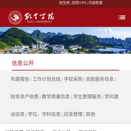
招生网
|
凯院VPN
|
内容检索
信息公开
年度报告
|
工作计划总结
|
学校采购
|
资助服务信息
|
财务资产收费
|
教学质量信息
|
学生管理服务
|
学风建
设信息
|
学位、学科信息
|
应急管理
|
其他