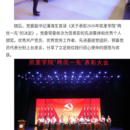
随后，党委副书记潘海生宣读《关于表彰2026年凯里学院“两
优一先”的决定》。党委常委依次为受表彰的先进集体和优秀个人
颁奖。优秀共产党员、优秀党务工作者、先进基层党组织、预备党
员代表分别上台发言，分享了立足岗位践行初心使命的感悟与收
获。