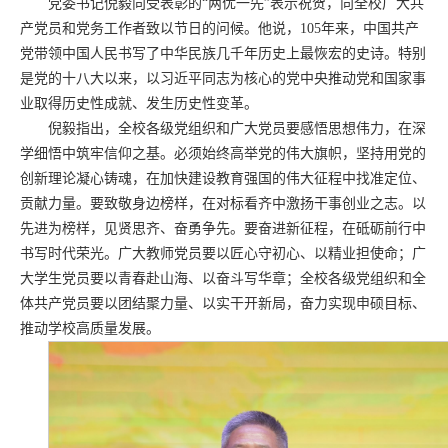
党委书记倪毅向受表彰的“两优一先”表示祝贺，向全校广大共
产党员和党务工作者致以节日的问候。他说，105年来，中国共产
党带领中国人民书写了中华民族几千年历史上最恢宏的史诗。特别
是党的十八大以来，以习近平同志为核心的党中央推动党和国家事
业取得历史性成就、发生历史性变革。
倪毅指出，全校各级党组织和广大党员要感悟思想伟力，在深
学细悟中筑牢信仰之基。必须始终高举党的伟大旗帜，坚持用党的
创新理论凝心铸魂，在加快建设教育强国的伟大征程中找准定位、
贡献力量。要致敬身边榜样，在对标看齐中激扬干事创业之志。以
先进为榜样，见贤思齐、奋勇争先。要奋进新征程，在砥砺前行中
书写时代荣光。广大教师党员要以匠心守初心、以精业担使命；广
大学生党员要以青春赴山海、以奋斗写华章；全校各级党组织和全
体共产党员要以团结聚力量、以实干开新局，奋力实现申硕目标、
推动学校高质量发展。