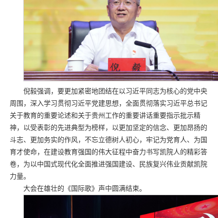
倪毅强调，要更加紧密地团结在以习近平同志为核心的党中央
周围，深入学习贯彻习近平党建思想，全面贯彻落实习近平总书记
关于教育的重要论述和关于贵州工作的重要讲话重要指示批示精
神，以受表彰的先进典型为榜样，以更加坚定的信念、更加昂扬的
斗志、更加务实的作风，不忘立德树人初心，牢记为党育人、为国
育才使命，在建设教育强国的伟大征程中奋力书写凯院人的精彩答
卷，为以中国式现代化全面推进强国建设、民族复兴伟业贡献凯院
力量。
大会在雄壮的《国际歌》声中圆满结束。