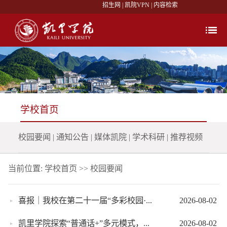
招生网
|
凯院VPN
|
内容检索
学校首页
校园要闻
|
通知公告
|
媒体凯院
|
学术科研
|
推荐视频
当前位置:
学校首页
>>
校园要闻
喜报｜我校在第二十一届“多彩校园·...
2026-08-02
凯里学院探索“普通话+”多元模式，...
2026-08-02