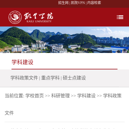
招生网
|
凯院VPN
|
内容检索
学科建设
学科政策文件
|
重点学科
|
硕士点建设
当前位置:
学校首页
>>
科研管理
>>
学科建设
>>
学科政策
文件