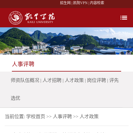
招生网
|
凯院VPN
|
内容检索
人事评聘
师资队伍概况
|
人才招聘
|
人才政策
|
岗位评聘
|
评先
选优
当前位置:
学校首页
>>
人事评聘
>>
人才政策