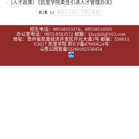
[人才政策]
《凯里学院柔性引进人才管理办法》
共1条 1/1
首页
上页
下页
尾页
招生电话：08558553376、08558510505
办公室电话：0855-8503572 邮箱：klxydzb@163.com
地址：贵州省凯里经济开发区开元大道3号 邮编：556011
©2017 凯里学院
黔ICP备07000624号
贵公网安备52260102556454