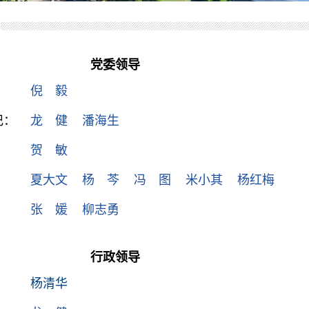
党委领导
：
倪 毅
记：
龙 健
潘海生
：
贺 敏
：
夏大文
杨 芩
冯 图
米小其
杨红梅
张 媛
柳志勇
行政领导
：
杨清华