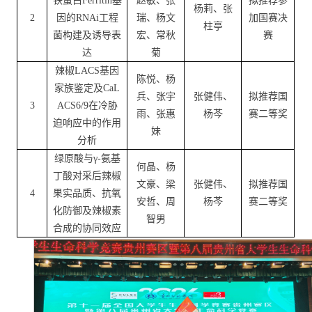
铁蛋白Ferritin基
赵敏、张
拟推荐参
杨莉、张
2
因的RNAi工程
瑞、杨文
加国赛决
柱亭
菌构建及诱导表
宏、常秋
赛
达
菊
辣椒LACS基因
陈悦、杨
家族鉴定及CaL
兵、张宇
张健伟、
拟推荐国
3
ACS6/9在冷胁
雨、张惠
杨芩
赛二等奖
迫响应中的作用
妹
分析
绿原酸与γ-氨基
何晶、杨
丁酸对采后辣椒
文豪、梁
张健伟
、
拟推荐国
4
果实品质、抗氧
安哲、周
杨芩
赛二等奖
化防御及辣椒素
智男
合成的协同效应