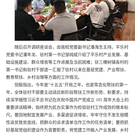
随后召开调研座谈会，由我校党委副书记潘海生主持。平乐村
党委书记潘年龙、驻村第一书记邹纯斌介绍了平乐村产业发展、基
础设施建设、群众增收等工作进展及当前困难；驻三棵树镇各村的
第一书记和驻村干部逐一汇报了驻村以来在基层党建、产业帮扶、
教育帮扶、乡村治理等方面的工作情况。
倪毅指出，今年是“十五五”开局之年，也是常态化帮扶的第一
年，全体驻村干部要主动适应新阶段帮扶工作新形势、新要求，持
续深学细悟习近平总书记在庆祝中国共产党成立 105 周年大会上的
重要讲话精神，始终把为民办实事作为检验驻村工作成效的根本标
尺。要因地制宜发展产业、多渠道促进增收，牢牢守住不发生规模
性返贫致贫底线，把群众的诉求清单当作工作的任务清单；要把抓
好基层党组织建设作为首要职责，将党建工作融入产业发展、乡村