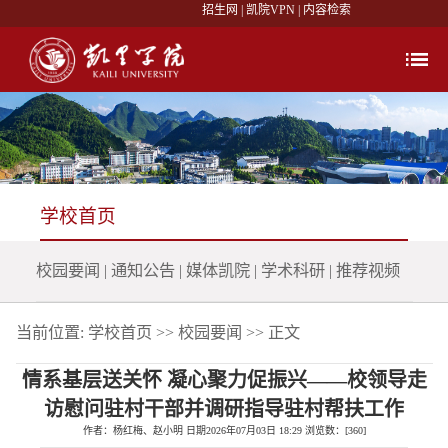
招生网
|
凯院VPN
|
内容检索
学校首页
校园要闻
|
通知公告
|
媒体凯院
|
学术科研
|
推荐视频
当前位置:
学校首页
>>
校园要闻
>> 正文
情系基层送关怀 凝心聚力促振兴——校领导走
访慰问驻村干部并调研指导驻村帮扶工作
作者：杨红梅、赵小明 日期2026年07月03日 18:29 浏览数：[
360
]