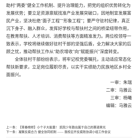
助村“两委”健全工作机制、提升治理能力，把党的组织优势转化为
发展优势；要立足资源禀赋找准产业发展突破口，因地制宜发展富
民产业，坚决杜绝“面子工程”“形象工程”；要严守驻村纪律，真正
沉下身子、融入群众，发挥好学校与帮扶村之间的桥梁纽带作用，
在教育帮扶、人才培训、消费帮扶等方面精准发力。两位校领导一
致表示，学校将继续做好驻村干部的坚强后盾，全力解决大家的后
顾之忧，推动帮扶工作从“助农增收”向“赋能振兴”深度转变。
全体驻村干部纷纷表示，将牢记校党委嘱托，主动适应常态化
帮扶新要求，立足岗位履职尽责，以实干实绩助力民族地区乡村全
面振兴。
一审：
朱瑞
二审：马雅云
三审：杨曦
编辑：马雅云
上一条：
【青春榜样】小个子大能量！ 凯院少年跑出属于自己的赛道荣光
下一条：
凝聚反腐合力 健全协同机制 —— 我校召开反腐败协调小组工作会议