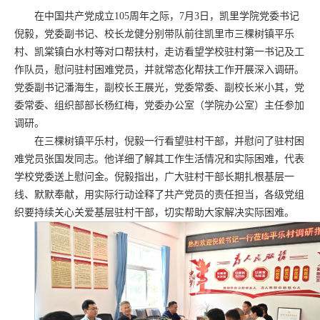
在中国共产党成立105周年之际，7月3日，凯里学院党委书记
倪毅，党委副书记、校长龙健分别带队前往凯里市三棵树镇平乐
村、凯棠镇白水村等对口帮扶村，走访看望学校驻村第一书记及工
作队员，慰问驻村困难党员，并就常态化帮扶工作开展深入调研。
党委副书记潘海生，副校长王展光，党委常委、副校长米小其，党
委常委、组织部部长杨红梅，党委办公室（学院办公室）主任参加
调研。
在三棵树镇平乐村，倪毅一行看望驻村干部，并慰问了驻村困
难党员张国发同志。他详细了解其工作生活情况和实际困难，代表
学校党委送上慰问金。倪毅指出，广大驻村干部长期扎根基层一
线、默默奉献，用实际行动诠释了共产党员的责任担当，各级党组
织要持续关心关爱基层驻村干部，切实帮助大家解决实际困难。