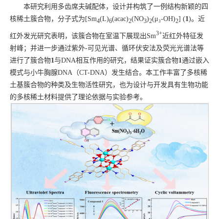
本研究利用多齿席夫碱配体，设计并构筑了一例结构新颖的四
核稀土簇合物，分子式为[Sm
(L)
(acac)
(NO
)
(
μ
₃-OH)
] (
1
)。近
4
6
2
3
2
2
3+
红外发光研究表明，该簇合物在室温下展现出Sm
近红外特征发
射峰；并进一步通过紫外-可见光谱、循环伏安法及荧光光谱法等
进行了簇合物
1
与DNA相互作用的研究，结果证实簇合物
1
通过嵌入
模式与小牛胸腺DNA（CT-DNA）发生结合。本工作丰富了多核稀
土基簇合物的种类及生物活性研究，也为设计与开发具有生物功能
的多核稀土材料提供了理论依据与实验参考。