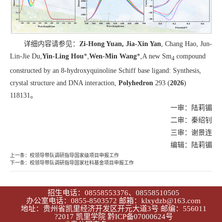
详细内容请参见：
Zi-Hong Yuan, Jia-Xin Yan
, Chang Hao, Jun-
Lin-Jie Du,
Yin-Ling Hou
*,
Wen-Min Wang
*,A new Sm
compound
4
constructed by an 8-hydroxyquinoline Schiff base ligand: Synthesis,
crystal structure and DNA interaction,
Polyhedron
293 (
2026
)
118131。
一审：陆莉镅
二审：秦绍钊
三审：谢景连
编辑：陆莉镅
上一条：
校领导带队调研指导国家级项目申报工作
下一条：
校领导带队调研指导国家社科基金项目申报工作
招生电话：08558553376、08558510505
办公室电话：0855-8503572 邮箱：klxydzb@163.com
地址：贵州省凯里经济开发区开元大道3号 邮编：556011
?2017 凯里学院
黔ICP备07000624号