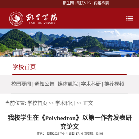
招生网
|
凯院VPN
|
内容检索
学校首页
校园要闻
|
通知公告
|
媒体凯院
|
学术科研
|
推荐视频
当前位置:
学校首页
>>
学术科研
>> 正文
我校学生在《Polyhedron》以第一作者发表研
究论文
作者： 日期2026年04月15日 17:46 浏览数：[
340
]