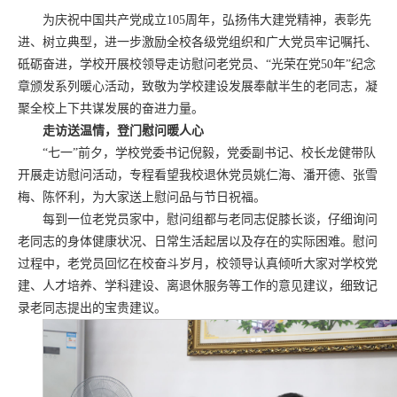
为庆祝中国共产党成立105周年，弘扬伟大建党精神，表彰先
进、树立典型，进一步激励全校各级党组织和广大党员牢记嘱托、
砥砺奋进，学校开展校领导走访慰问老党员、“光荣在党50年”纪念
章颁发系列暖心活动，致敬为学校建设发展奉献半生的老同志，凝
聚全校上下共谋发展的奋进力量。
走访送温情，登门慰问暖人心
“七一”前夕，学校党委书记倪毅，党委副书记、校长龙健带队
开展走访慰问活动，专程看望我校退休党员姚仁海、潘开德、张雪
梅、陈怀利，为大家送上慰问品与节日祝福。
每到一位老党员家中，慰问组都与老同志促膝长谈，仔细询问
老同志的身体健康状况、日常生活起居以及存在的实际困难。慰问
过程中，老党员回忆在校奋斗岁月，校领导认真倾听大家对学校党
建、人才培养、学科建设、离退休服务等工作的意见建议，细致记
录老同志提出的宝贵建议。