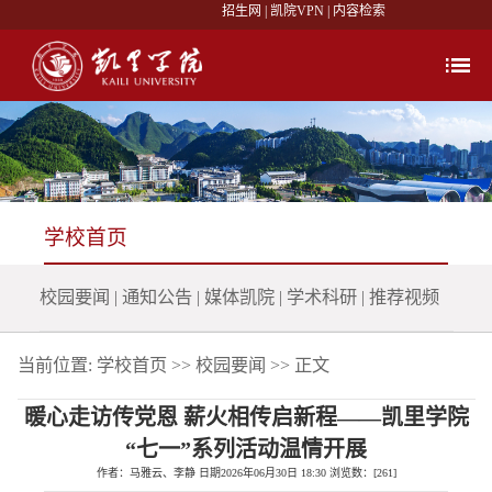
招生网
|
凯院VPN
|
内容检索
学校首页
校园要闻
|
通知公告
|
媒体凯院
|
学术科研
|
推荐视频
当前位置:
学校首页
>>
校园要闻
>> 正文
暖心走访传党恩 薪火相传启新程——凯里学院
“七一”系列活动温情开展
作者：马雅云、李静 日期2026年06月30日 18:30 浏览数：[
261
]