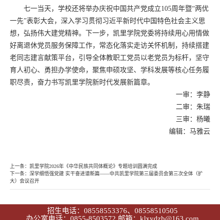
七一当天，学校还将举办庆祝中国共产党成立105周年暨“两优
一先”表彰大会，深入学习贯彻习近平新时代中国特色社会主义思
想，弘扬伟大建党精神。下一步，凯里学院党委将持续用心用情做
好离退休党员服务保障工作，常态化落实走访关怀机制，持续搭建
老同志建言献策平台，引导全体教职工党员以老党员为标杆，坚守
育人初心、勇担办学使命，聚焦申硕攻坚、学科发展等核心任务履
职尽责，奋力书写凯里学院新时代发展新篇章。
一审：李静
二审：朱瑞
三审：杨曦
编辑：马雅云
上一条：
凯里学院2026年《中华民族共同体概论》专题培训圆满完成
下一条：
深学细悟强党建 实干奋进谱新篇——中共凯里学院第三届委员会第三次全体（扩
大）会议召开
招生电话：08558553376、08558510505
办公室电话：0855-8503572 邮箱：klxydzb@163.com