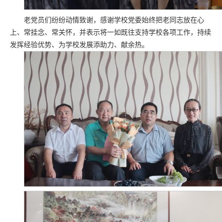
老党员们纷纷动情致谢，感谢学校党委始终把老同志放在心
上、常挂念、常关怀，并表示将一如既往支持学校各项工作，持续
发挥经验优势、为学校发展添助力、献余热。