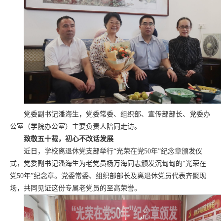
党委副书记潘海生，党委常委、组织部、宣传部部长、党委办
公室（学院办公室）主要负责人陪同走访。
致敬五十载，初心不改话发展
近日，学校离退休党支部举行“光荣在党50年”纪念章颁发仪
式，党委副书记潘海生为老党员杨万海同志颁发沉甸甸的“光荣在
党50年”纪念章。党委常委、组织部部长及离退休党员代表齐聚现
场，共同见证这份专属老党员的至高荣誉。