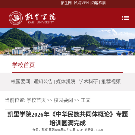
招生网
|
凯院VPN
|
内容检索
学校首页
校园要闻
|
通知公告
|
媒体凯院
|
学术科研
|
推荐视频
当前位置:
学校首页
>>
校园要闻
>> 正文
凯里学院2026年《中华民族共同体概论》专题
培训圆满完成
作者：邓椒 日期2026年07月01日 17:34 浏览数：[
192
]